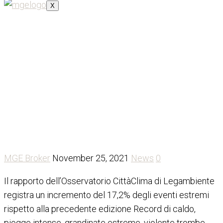
X
Legambiente: dal 2010 si
sono verificati 1.118 eventi
estremi nel nostro Paese
MGE Broker
November 25, 2021
News
0
Il rapporto dell’Osservatorio CittàClima di Legambiente
registra un incremento del 17,2% degli eventi estremi
rispetto alla precedente edizione Record di caldo,
piogge intense, grandinate estreme, violente trombe