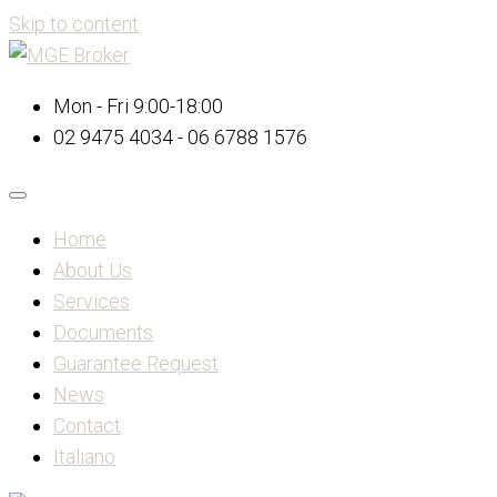
Skip to content
Mon - Fri 9:00-18:00
02 9475 4034 - 06 6788 1576
Home
About Us
Services
Documents
Guarantee Request
News
Contact
Italiano