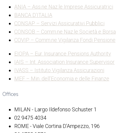
ANIA – Ass.ne Naz.le Imprese Assicuratrici
BANCA D’ITALIA
CONSAP – Servizi Assicurativi Pubblici
CONSOB – Comm.ne Naz.le Società e Borsa
COVIP – Comm.ne Vigilanza Fondi Pensione
EIOPA – Eur. Insurance Pensions Authority
IAIS – Int. Association Insurance Supervisor
IVASS – Istituto Vigilanza Assicurazioni
MEF – Min. dell’Economia e delle Finanze
Offices
MILAN - Largo Ildefonso Schuster 1
02 9475 4034
ROME - Viale Cortina D’Ampezzo, 196