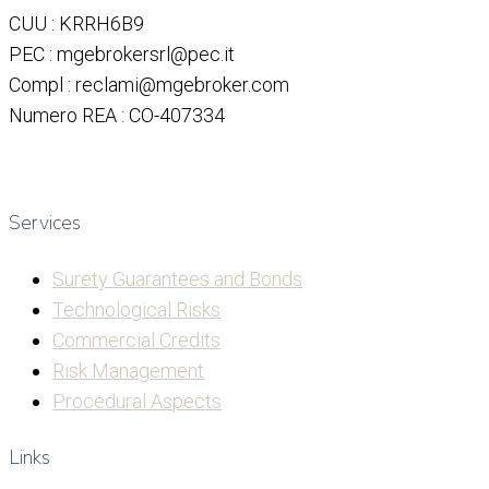
CUU : KRRH6B9
PEC : mgebrokersrl@pec.it
Compl : reclami@mgebroker.com
Numero REA : CO-407334
Services
Surety Guarantees and Bonds
Technological Risks
Commercial Credits
Risk Management
Procedural Aspects
Links