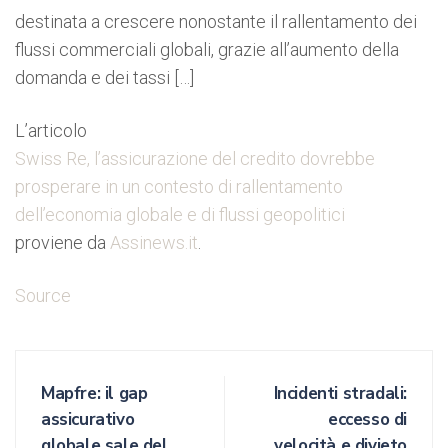
destinata a crescere nonostante il rallentamento dei
flussi commerciali globali, grazie all’aumento della
domanda e dei tassi […]
L’articolo
Swiss Re, l’assicurazione del credito dovrebbe
prosperare in un contesto di rallentamento
dell’economia globale e di flussi geopolitici
proviene da
Assinews.it
.
Source
Mapfre: il gap
Incidenti stradali:
assicurativo
eccesso di
globale sale del
velocità e divieto