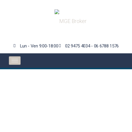
Lun - Ven 9:00-18:00
02 9475 4034 - 06 6788 1576
Swiss Re,
l’assicurazione del
credito dovrebbe
prosperare in un
contesto di