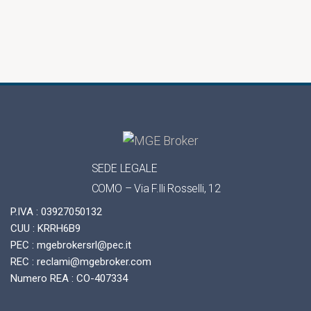
SEDE LEGALE
COMO – Via F.lli Rosselli, 12
P.IVA : 03927050132
CUU : KRRH6B9
PEC : mgebrokersrl@pec.it
REC : reclami@mgebroker.com
Numero REA : CO-407334