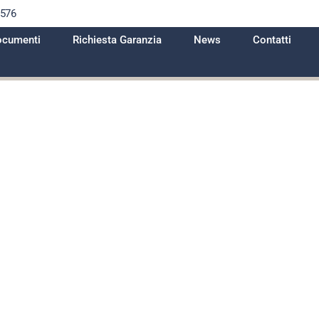
1576
cumenti
Richiesta Garanzia
News
Contatti
eto di sosta i
i