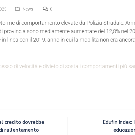
2023
News
0
e Norme di comportamento elevate da Polizia Stradale, Arma
i provincia sono mediamente aumentate del 12,8% nel 202
n linea con il 2019, anno in cui la mobilità non era ancora
ccesso di velocità e divieto di sosta i comportamenti più sa
el credito dovrebbe
Edufin Index: 
di rallentamento
educazion