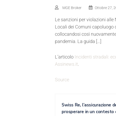
MGE Broker
Ottobre 27, 
Le sanzioni per violazioni all
Locali dei Comuni capoluogo d
collocandosi così nuovamente i
pandemia. La guida […]
L’articolo
Incidenti stradali: e
Assinews.it
.
Source
Swiss Re, l’assicurazione d
prosperare in un contesto 