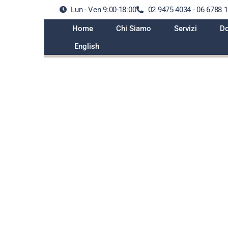
Lun - Ven 9:00-18:00
02 9475 4034 - 06 6788 
Home
Chi Siamo
Servizi
Do
English
adali: eccesso di velocità e divi
comportamenti più sanzionat