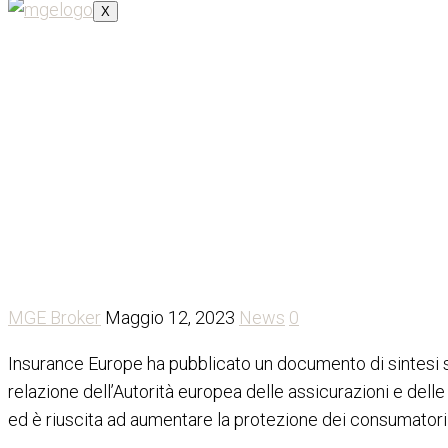
X
Insurance Europe: la IDD fun
consumatore
MGE Broker
Maggio 12, 2023
News
0
Insurance Europe ha pubblicato un documento di sintesi sul
relazione dell’Autorità europea delle assicurazioni e dell
ed è riuscita ad aumentare la protezione dei consumatori 