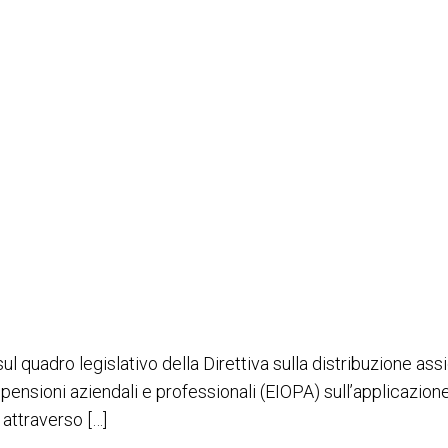
ziona bene e deve rimanere fl
 quadro legislativo della Direttiva sulla distribuzione assi
e pensioni aziendali e professionali (EIOPA) sull’applicazi
attraverso […]