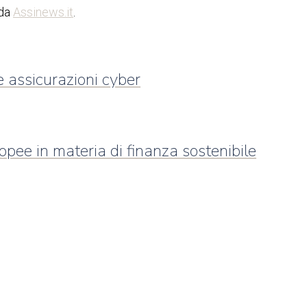
 da
Assinews.it
.
e assicurazioni cyber
ee in materia di finanza sostenibile