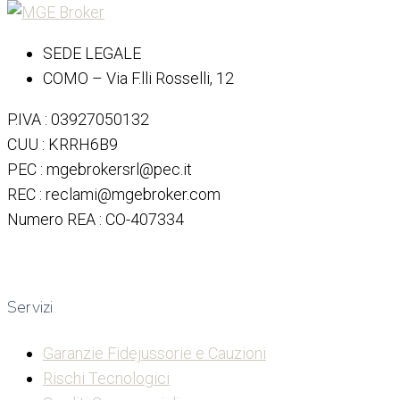
SEDE LEGALE
COMO – Via F.lli Rosselli, 12
P.IVA : 03927050132
CUU : KRRH6B9
PEC : mgebrokersrl@pec.it
REC : reclami@mgebroker.com
Numero REA : CO-407334
Servizi
Garanzie Fidejussorie e Cauzioni
Rischi Tecnologici