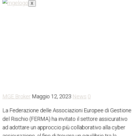
X
FERMA sollecita un
approccio collaborativo per
affrontare l’evoluzione del
mercato delle assicurazioni
cyber
MGE Broker
Maggio 12, 2023
News
0
La Federazione delle Associazioni Europee di Gestione
del Rischio (FERMA) ha invitato il settore assicurativo
ad adottare un approccio più collaborativo alla cyber
assicurazione, al fine di trovare un equilibrio tra la