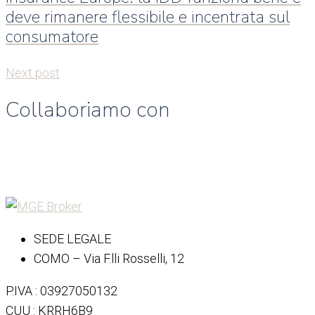
deve rimanere flessibile e incentrata sul
consumatore
Next post
Collaboriamo con
SEDE LEGALE
COMO – Via F.lli Rosselli, 12
P.IVA : 03927050132
CUU : KRRH6B9