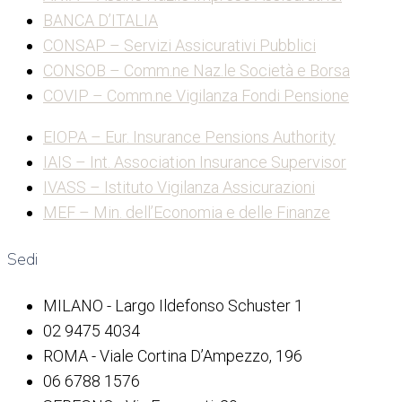
BANCA D’ITALIA
CONSAP – Servizi Assicurativi Pubblici
CONSOB – Comm.ne Naz.le Società e Borsa
COVIP – Comm.ne Vigilanza Fondi Pensione
EIOPA – Eur. Insurance Pensions Authority
IAIS – Int. Association Insurance Supervisor
IVASS – Istituto Vigilanza Assicurazioni
MEF – Min. dell’Economia e delle Finanze
Sedi
MILANO - Largo Ildefonso Schuster 1
02 9475 4034
ROMA - Viale Cortina D’Ampezzo, 196
06 6788 1576