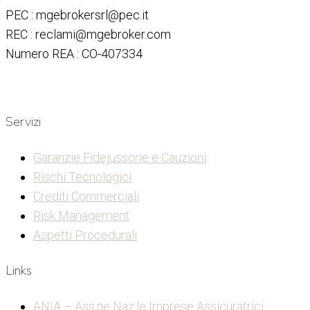
PEC : mgebrokersrl@pec.it
REC : reclami@mgebroker.com
Numero REA : CO-407334
Servizi
Garanzie Fidejussorie e Cauzioni
Rischi Tecnologici
Crediti Commerciali
Risk Management
Aspetti Procedurali
Links
ANIA – Ass.ne Naz.le Imprese Assicuratrici