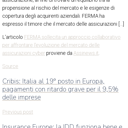
propensione al rischio del mercato e le esigenze di
copertura degli acquirenti aziendali. FERMA ha
espresso il timore che il mercato delle assicurazioni […]
L’articolo
FERMA sollecita un approccio collaborativo
per affrontare l’evoluzione del mercato delle
assicurazioni cyber
proviene da
Assinews.it
.
Source
Cribis: Italia al 19° posto in Europa,
pagamenti con ritardo grave per il 9,5%
delle imprese
Previous post
Insurance Europe: la IDD funziona bene e