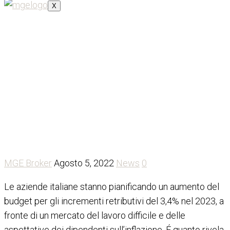
X
WTW: inflazione e mercato
del lavoro difficile faranno
aumentare le retribuzioni in
Italia del 3,4%
MGE Broker
Agosto 5, 2022
News
0
Le aziende italiane stanno pianificando un aumento del
budget per gli incrementi retributivi del 3,4% nel 2023, a
fronte di un mercato del lavoro difficile e delle
aspettative dei dipendenti sull’inflazione. É quanto rivela