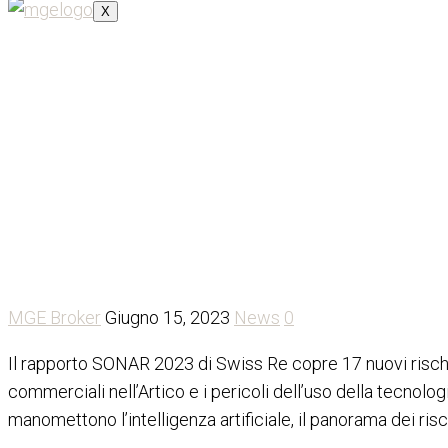
X
Swiss Re identifica nuovi ri
MGE Broker
Giugno 15, 2023
News
0
Il rapporto SONAR 2023 di Swiss Re copre 17 nuovi rischi e
commerciali nell’Artico e i pericoli dell’uso della tecnolo
manomettono l’intelligenza artificiale, il panorama dei ris