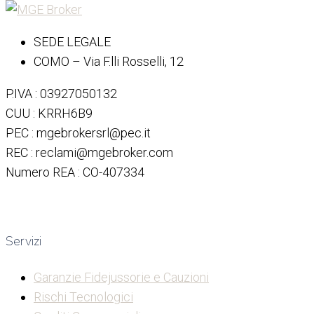
SEDE LEGALE
COMO – Via F.lli Rosselli, 12
P.IVA : 03927050132
CUU : KRRH6B9
PEC : mgebrokersrl@pec.it
REC : reclami@mgebroker.com
Numero REA : CO-407334
Servizi
Garanzie Fidejussorie e Cauzioni
Rischi Tecnologici