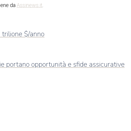
iene da
Assinews.it
.
 trilione $/anno
e portano opportunità e sfide assicurative