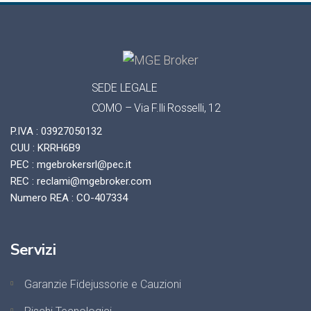
SEDE LEGALE
COMO – Via F.lli Rosselli, 12
P.IVA : 03927050132
CUU : KRRH6B9
PEC : mgebrokersrl@pec.it
REC : reclami@mgebroker.com
Numero REA : CO-407334
Servizi
Garanzie Fidejussorie e Cauzioni