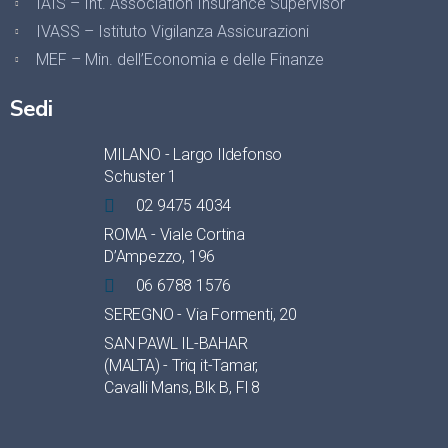
IAIS – Int. Association Insurance Supervisor
IVASS – Istituto Vigilanza Assicurazioni
MEF – Min. dell’Economia e delle Finanze
Sedi
MILANO - Largo Ildefonso
Schuster 1
02 9475 4034
ROMA - Viale Cortina
D’Ampezzo, 196
06 6788 1576
SEREGNO - Via Formenti, 20
SAN PAWL IL-BAHAR
(MALTA) - Triq it-Tamar,
Cavalli Mans, Blk B, Fl 8