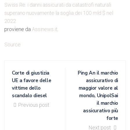
Swiss Re: i danni assicurati da catastrofi naturali
superano nuovamente la soglia dei 100 mld $ nel
2022
proviene da
Assinews.it
.
Source
Corte di giustizia
Ping An il marchio
UE a favore delle
assicurativo di
vittime dello
maggior valore al
scandalo diesel
mondo, UnipolSai
il marchio
Previous post
assicurativo più
forte
Next post