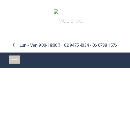
Lun - Ven 9:00-18:00
02 9475 4034 - 06 6788 1576
Swiss Re: i danni
assicurati da catastrofi
naturali superano
nuovamente la soglia
dei 100 mld $ nel