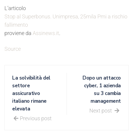
L’articolo
Stop al Superbonus. Unimpresa, 25mila Pmi a rischio
fallimento
proviene da
Assinews.it
.
Source
La solvibilità del
Dopo un attacco
settore
cyber, 1 azienda
assicurativo
su 3 cambia
italiano rimane
management
elevata
Next post
Previous post