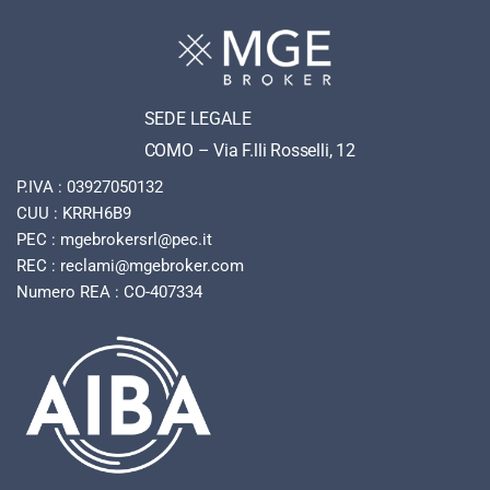
SEDE LEGALE
COMO – Via F.lli Rosselli, 12
P.IVA : 03927050132
CUU : KRRH6B9
PEC : mgebrokersrl@pec.it
REC : reclami@mgebroker.com
Numero REA : CO-407334