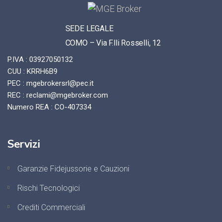
SEDE LEGALE
COMO – Via F.lli Rosselli, 12
P.IVA : 03927050132
CUU : KRRH6B9
PEC : mgebrokersrl@pec.it
REC : reclami@mgebroker.com
Numero REA : CO-407334
Servizi
Garanzie Fidejussorie e Cauzioni
Rischi Tecnologici
Crediti Commerciali