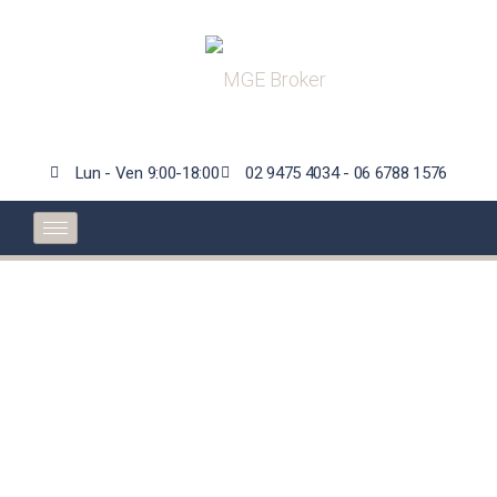
Lun - Ven 9:00-18:00
02 9475 4034 - 06 6788 1576
Senza una seria prova
il fondo di garanzia
non risarcisce i danni