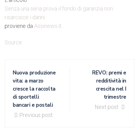
Senza una seria prova il fondo di garanzia non
risarcisce i danni
proviene da
Assinews.it
.
Source
Nuova produzione
REVO: premi e
vita: a marzo
redditività in
cresce la raccolta
crescita nel I
di sportelli
trimestre
bancari e postali
Next post
Previous post