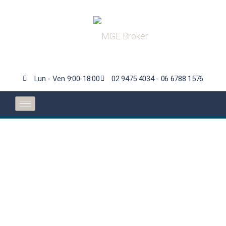
Lun - Ven 9:00-18:00
02 9475 4034 - 06 6788 1576
Revisione auto e
novità normative