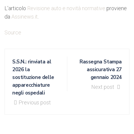
L’articolo
Revisione auto e novità normative
proviene
da
Assinews.it
.
Source
S.S.N.: rinviata al
Rassegna Stampa
2026 la
assicurativa 27
sostituzione delle
gennaio 2024
apparecchiature
Next post
negli ospedali
Previous post