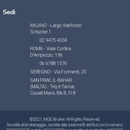
Sedi
MILANO - Largo Ildefonso
Schuster 1
02 9475 4034
ROMA - Viale Cortina
D’Ampezzo, 196
06 6788 1576
SEREGNO - Via Formenti, 20
SAN PAWL IL-BAHAR
(MALTA) - Triq it-Tamar,
Cavalli Mans, Blk B, Fl 8
©2021, MGE Broker. All Rights Reserved.
Società di brokeraggio, iscritta alla sezione B del Rui con il numero: