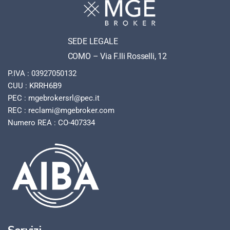
SEDE LEGALE
COMO – Via F.lli Rosselli, 12
P.IVA : 03927050132
CUU : KRRH6B9
PEC : mgebrokersrl@pec.it
REC : reclami@mgebroker.com
Numero REA : CO-407334