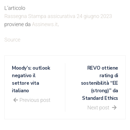
L’articolo
Rassegna Stampa assicurativa 24 giugno 2023
proviene da
Assinews.it
.
Source
Moody’s: outlook
REVO ottiene
negativo il
rating di
settore vita
sostenibilità “EE
italiano
(strong)” da
Standard Ethics
Previous post
Next post