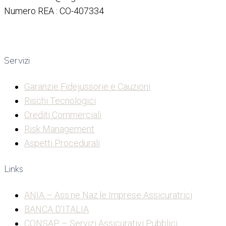
Numero REA : CO-407334
Servizi
Garanzie Fidejussorie e Cauzioni
Rischi Tecnologici
Crediti Commerciali
Risk Management
Aspetti Procedurali
Links
ANIA – Ass.ne Naz.le Imprese Assicuratrici
BANCA D’ITALIA
CONSAP – Servizi Assicurativi Pubblici