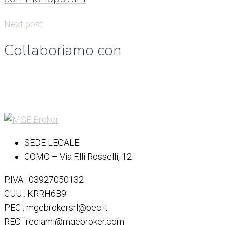
Next post
Collaboriamo con
SEDE LEGALE
COMO – Via F.lli Rosselli, 12
P.IVA : 03927050132
CUU : KRRH6B9
PEC : mgebrokersrl@pec.it
REC : reclami@mgebroker.com