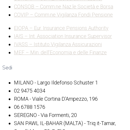
CONSOB – Comm.ne Naz.le Società e Borsa
COVIP – Comm.ne Vigilanza Fondi Pensione
EIOPA – Eur. Insurance Pensions Authority
IAIS – Int. Association Insurance Supervisor
IVASS – Istituto Vigilanza Assicurazioni
MEF – Min. dell’Economia e delle Finanze
Sedi
MILANO - Largo Ildefonso Schuster 1
02 9475 4034
ROMA - Viale Cortina D’Ampezzo, 196
06 6788 1576
SEREGNO - Via Formenti, 20
SAN PAWL IL-BAHAR (MALTA) - Triq it-Tamar,