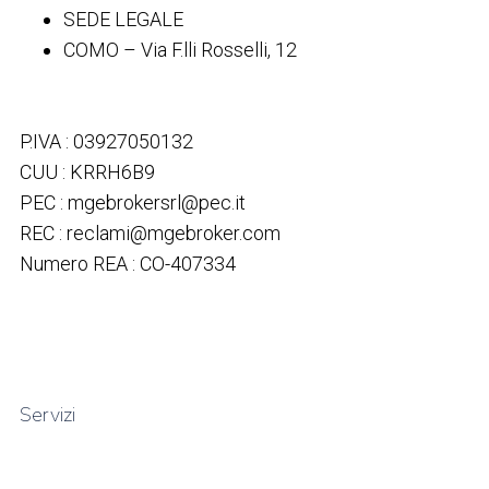
SEDE LEGALE
COMO – Via F.lli Rosselli, 12
P.IVA : 03927050132
CUU : KRRH6B9
PEC : mgebrokersrl@pec.it
REC : reclami@mgebroker.com
Numero REA : CO-407334
Servizi