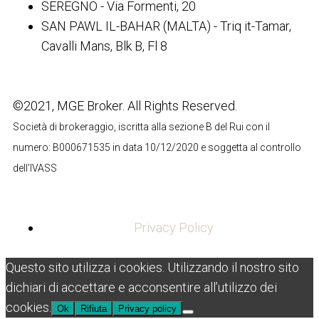
SEREGNO - Via Formenti, 20
SAN PAWL IL-BAHAR (MALTA) - Triq it-Tamar,
Cavalli Mans, Blk B, Fl 8
©2021, MGE Broker. All Rights Reserved.
Società di brokeraggio, iscritta alla sezione B del Rui con il
numero: B000671535 in data 10/12/2020 e soggetta al controllo
dell’IVASS
Privacy Policy
Questo sito utilizza i cookies. Utilizzando il nostro sito
dichiari di accettare e acconsentire all’utilizzo dei
cookies.
Ok
Rifiuta
Privacy policy