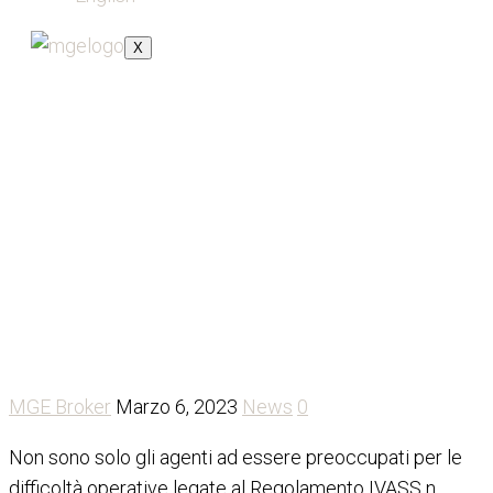
X
Preventivass, ANIA chiede
a IVASS proroga ad ottobre
MGE Broker
Marzo 6, 2023
News
0
Non sono solo gli agenti ad essere preoccupati per le
difficoltà operative legate al Regolamento IVASS n.