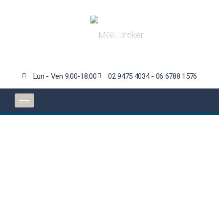
Lun - Ven 9:00-18:00
02 9475 4034 - 06 6788 1576
Pnrr, compagnie in
campo