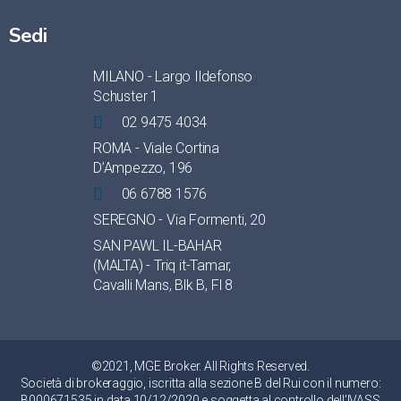
Sedi
MILANO - Largo Ildefonso
Schuster 1
02 9475 4034
ROMA - Viale Cortina
D’Ampezzo, 196
06 6788 1576
SEREGNO - Via Formenti, 20
SAN PAWL IL-BAHAR
(MALTA) - Triq it-Tamar,
Cavalli Mans, Blk B, Fl 8
©2021, MGE Broker. All Rights Reserved.
Società di brokeraggio, iscritta alla sezione B del Rui con il numero:
B000671535 in data 10/12/2020 e soggetta al controllo dell’IVASS