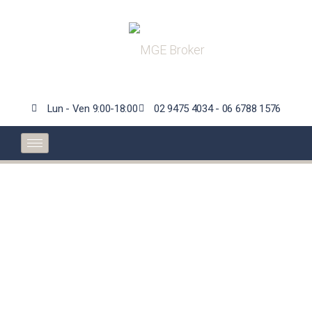
Lun - Ven 9:00-18:00
02 9475 4034 - 06 6788 1576
Pensione Quota 100:
ancora pochi mesi alla
scadenza