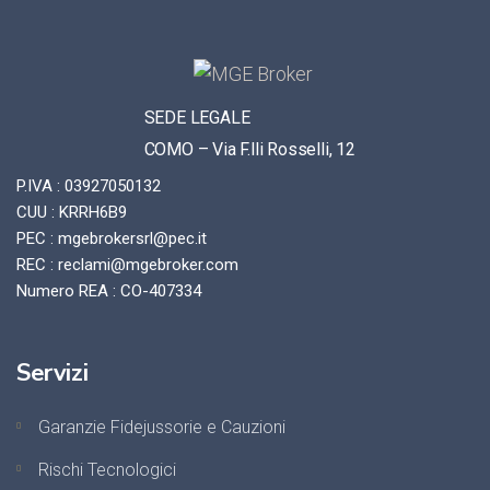
SEDE LEGALE
COMO – Via F.lli Rosselli, 12
P.IVA : 03927050132
CUU : KRRH6B9
PEC : mgebrokersrl@pec.it
REC : reclami@mgebroker.com
Numero REA : CO-407334
Servizi
Garanzie Fidejussorie e Cauzioni
Rischi Tecnologici