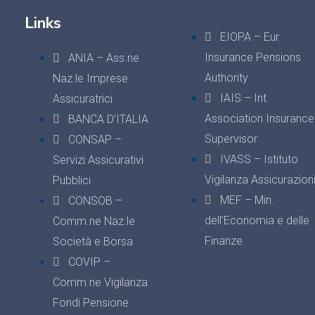
Links
EIOPA – Eur.
Insurance Pensions
ANIA – Ass.ne
Authority
Naz.le Imprese
IAIS – Int.
Assicuratrici
Association Insurance
BANCA D’ITALIA
Supervisor
CONSAP –
IVASS – Istituto
Servizi Assicurativi
Vigilanza Assicurazion
Pubblici
MEF – Min.
CONSOB –
dell’Economia e delle
Comm.ne Naz.le
Finanze
Società e Borsa
COVIP –
Comm.ne Vigilanza
Fondi Pensione