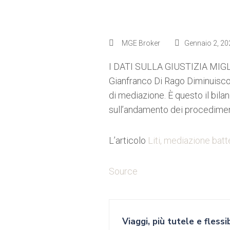
MGE Broker
Gennaio 2, 20
I DATI SULLA GIUSTIZIA MI
Gianfranco Di Rago Diminuiscon
di mediazione. È questo il bilan
sull’andamento dei procedimenti
L’articolo
Liti, mediazione batt
Source
Viaggi, più tutele e flessib