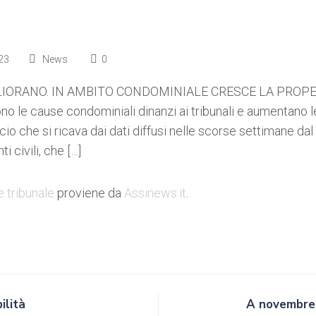
23
News
0
GLIORANO. IN AMBITO CONDOMINIALE CRESCE LA PROPE
o le cause condominiali dinanzi ai tribunali e aumentano le
cio che si ricava dai dati diffusi nelle scorse settimane dal
 civili, che […]
e tribunale
proviene da
Assinews.it
.
ilità
A novembre 