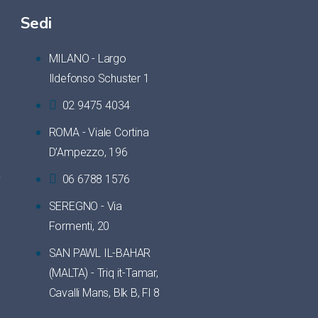
Sedi
MILANO - Largo
Ildefonso Schuster 1
02 9475 4034
ROMA - Viale Cortina
D’Ampezzo, 196
06 6788 1576
i
SEREGNO - Via
Formenti, 20
SAN PAWL IL-BAHAR
(MALTA) - Triq it-Tamar,
Cavalli Mans, Blk B, Fl 8