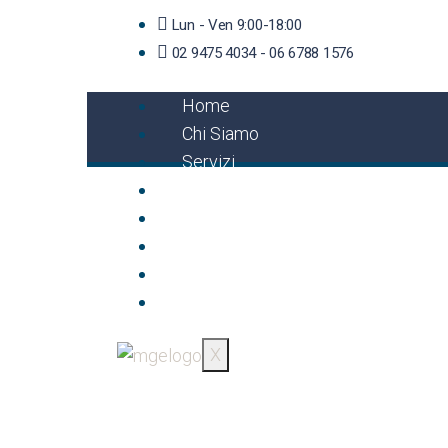
Lun - Ven 9:00-18:00
02 9475 4034 - 06 6788 1576
Home
Chi Siamo
Servizi
Documenti
Richiesta Garanzia
News
iti, mediazione batte tribuna
Contatti
English
X