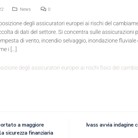
22
News
0
sposizione degli assicuratori europei ai rischi del cambiam
ccolta di dati del settore. Si concentra sulle assicurazioni
 tempesta di vento, incendio selvaggio, inondazione fluviale
me i […]
sizione degli assicuratori europei ai rischi fisici del cam
portato a maggiore
Ivass avvia indagine co
la sicurezza finanziaria