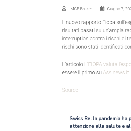
MGE Broker
Giugno 7, 20
Il nuovo rapporto Eiopa sull’e
risultati basati su un’ampia ra
interruption contro i rischi di
rischi sono stati identificati co
L’articolo
L’EIOPA valuta l’espo
essere il primo su
Assinews.it
.
Source
Swiss Re: la pandemia ha 
attenzione alla salute e al