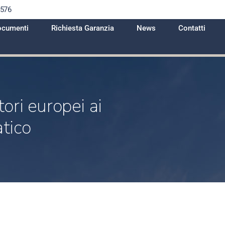
1576
cumenti
Richiesta Garanzia
News
Contatti
ori europei ai
atico