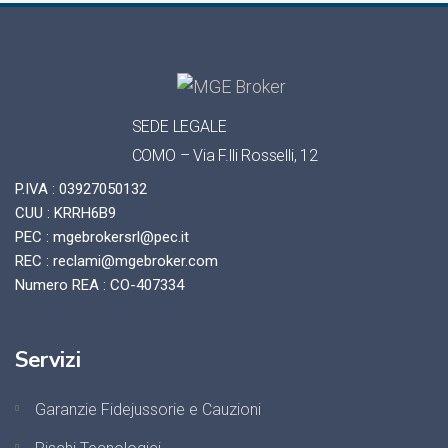
SEDE LEGALE
COMO – Via F.lli Rosselli, 12
P.IVA : 03927050132
CUU : KRRH6B9
PEC : mgebrokersrl@pec.it
REC : reclami@mgebroker.com
Numero REA : CO-407334
Servizi
Garanzie Fidejussorie e Cauzioni