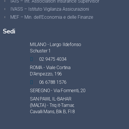
IAIS – Int. Association Insurance Supervisor
IVASS – Istituto Vigilanza Assicurazioni
MEF – Min. dell’Economia e delle Finanze
Sedi
MILANO - Largo Ildefonso
Schuster 1
02 9475 4034
ROMA - Viale Cortina
D’Ampezzo, 196
06 6788 1576
SEREGNO - Via Formenti, 20
SAN PAWL IL-BAHAR
(MALTA) - Triq it-Tamar,
Cavalli Mans, Blk B, Fl 8