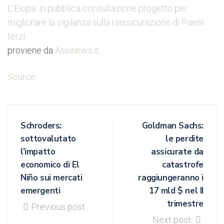
L’Eiopa: in pubblica consultazione progetto per
migliorare la vigilanza sulla riassicurazione di Paesi
terzi
proviene da
Assinews.it
.
Source
Schroders:
Goldman Sachs:
sottovalutato
le perdite
l’impatto
assicurate da
economico di El
catastrofe
Niño sui mercati
raggiungeranno i
emergenti
17 mld $ nel II
trimestre
Previous post
Next post