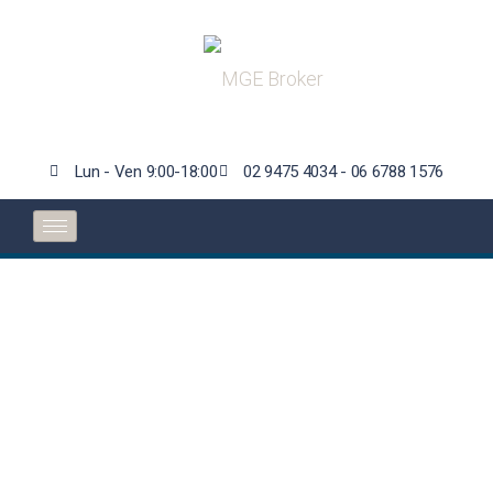
Lun - Ven 9:00-18:00
02 9475 4034 - 06 6788 1576
L’Eiopa: in pubblica
consultazione
progetto per
migliorare la vigilanza
sulla riassicurazione