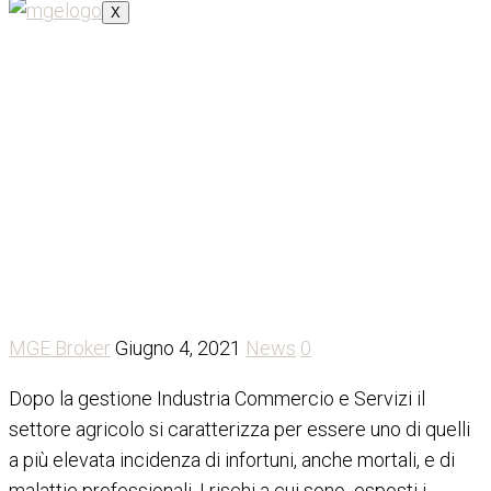
X
Le rendite INAIL nella
gestione agricoltura
MGE Broker
Giugno 4, 2021
News
0
Dopo la gestione Industria Commercio e Servizi il
settore agricolo si caratterizza per essere uno di quelli
a più elevata incidenza di infortuni, anche mortali, e di
malattie professionali. I rischi a cui sono esposti i