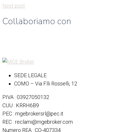
Next post
Collaboriamo con
SEDE LEGALE
COMO – Via F.lli Rosselli, 12
P.IVA : 03927050132
CUU : KRRH6B9
PEC : mgebrokersrl@pec.it
REC : reclami@mgebroker.com
Numero REA : CO-407334