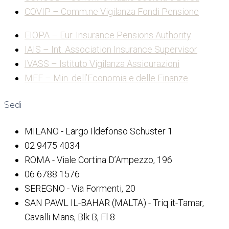
COVIP – Comm.ne Vigilanza Fondi Pensione
EIOPA – Eur. Insurance Pensions Authority
IAIS – Int. Association Insurance Supervisor
IVASS – Istituto Vigilanza Assicurazioni
MEF – Min. dell’Economia e delle Finanze
Sedi
MILANO - Largo Ildefonso Schuster 1
02 9475 4034
ROMA - Viale Cortina D’Ampezzo, 196
06 6788 1576
SEREGNO - Via Formenti, 20
SAN PAWL IL-BAHAR (MALTA) - Triq it-Tamar,
Cavalli Mans, Blk B, Fl 8