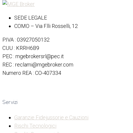
SEDE LEGALE
COMO – Via F.lli Rosselli, 12
P.IVA : 03927050132
CUU : KRRH6B9
PEC : mgebrokersrl@pec.it
REC : reclami@mgebroker.com
Numero REA : CO-407334
Servizi
Garanzie Fidejussorie e Cauzioni
Rischi Tecnologici