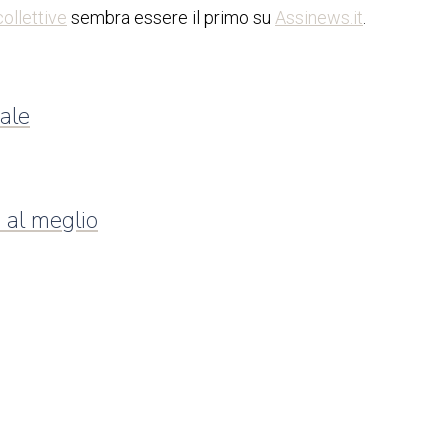
collettive
sembra essere il primo su
Assinews.it
.
dale
 al meglio