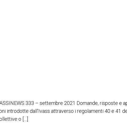
buzione di polizze collettive
NEWS 333 – settembre 2021 Domande, risposte e approfon
ioni introdotte dall’Ivass attraverso i regolamenti 40 e 41
llettive o […]