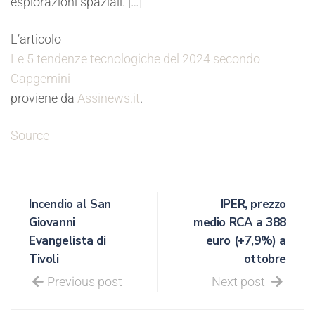
esplorazioni spaziali. […]
L’articolo
Le 5 tendenze tecnologiche del 2024 secondo
Capgemini
proviene da
Assinews.it
.
Source
Incendio al San
IPER, prezzo
Giovanni
medio RCA a 388
Evangelista di
euro (+7,9%) a
Tivoli
ottobre
Previous post
Next post