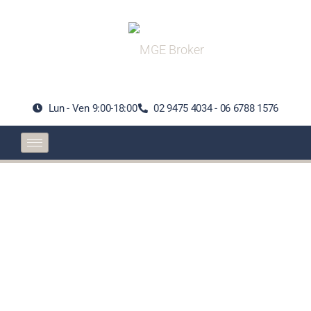
Lun - Ven 9:00-18:00
02 9475 4034 - 06 6788 1576
Le 5 tendenze
tecnologiche del
2024 secondo
Capgemini