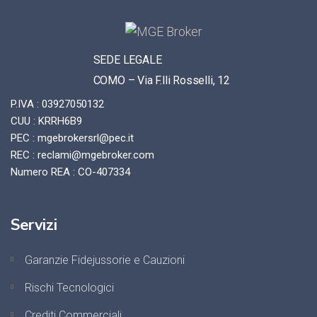
SEDE LEGALE
COMO – Via F.lli Rosselli, 12
P.IVA : 03927050132
CUU : KRRH6B9
PEC : mgebrokersrl@pec.it
REC : reclami@mgebroker.com
Numero REA : CO-407334
Servizi
Garanzie Fidejussorie e Cauzioni
Rischi Tecnologici
Crediti Commerciali