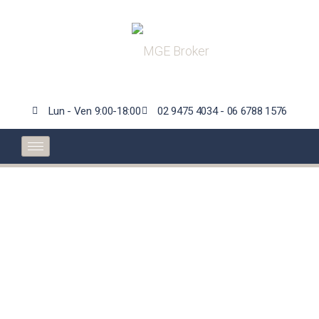
Lun - Ven 9:00-18:00
02 9475 4034 - 06 6788 1576
La fattura di
consulenza
dell’intermediario di
assicurazioni