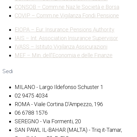
CONSOB – Comm.ne Naz.le Società e Borsa
COVIP – Comm.ne Vigilanza Fondi Pensione
EIOPA – Eur. Insurance Pensions Authority
IAIS – Int. Association Insurance Supervisor
IVASS – Istituto Vigilanza Assicurazioni
MEF – Min. dell’Economia e delle Finanze
Sedi
MILANO - Largo Ildefonso Schuster 1
02 9475 4034
ROMA - Viale Cortina D’Ampezzo, 196
06 6788 1576
SEREGNO - Via Formenti, 20
SAN PAWL IL-BAHAR (MALTA) - Triq it-Tamar,