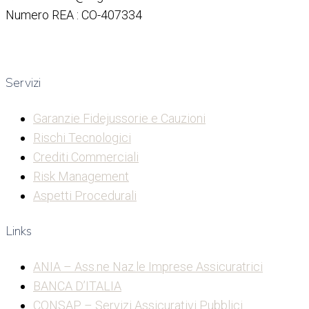
Numero REA : CO-407334
Servizi
Garanzie Fidejussorie e Cauzioni
Rischi Tecnologici
Crediti Commerciali
Risk Management
Aspetti Procedurali
Links
ANIA – Ass.ne Naz.le Imprese Assicuratrici
BANCA D’ITALIA
CONSAP – Servizi Assicurativi Pubblici