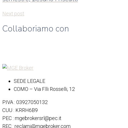
Next post
Collaboriamo con
SEDE LEGALE
COMO – Via F.lli Rosselli, 12
P.IVA : 03927050132
CUU : KRRH6B9
PEC : mgebrokersrl@pec.it
REC : reclami@mgebroker.com