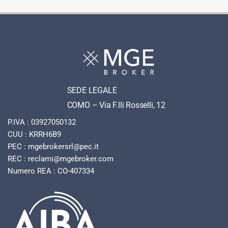
SEDE LEGALE
COMO – Via F.lli Rosselli, 12
P.IVA : 03927050132
CUU : KRRH6B9
PEC : mgebrokersrl@pec.it
REC : reclami@mgebroker.com
Numero REA : CO-407334