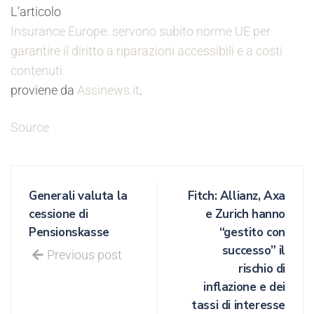
L’articolo
Insurance Europe: servono subito norme UE per
garantire il diritto a riparazioni accessibili e a costi
contenuti
proviene da
Assinews.it
.
Source
Generali valuta la
Fitch: Allianz, Axa
cessione di
e Zurich hanno
Pensionskasse
“gestito con
successo” il
Previous post
rischio di
inflazione e dei
tassi di interesse