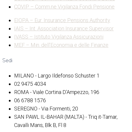
COVIP – Comm.ne Vigilanza Fondi Pensione
EIOPA – Eur. Insurance Pensions Authority
IAIS – Int. Association Insurance Supervisor
IVASS – Istituto Vigilanza Assicurazioni
MEF – Min. dell’Economia e delle Finanze
Sedi
MILANO - Largo Ildefonso Schuster 1
02 9475 4034
ROMA - Viale Cortina D’Ampezzo, 196
06 6788 1576
SEREGNO - Via Formenti, 20
SAN PAWL IL-BAHAR (MALTA) - Triq it-Tamar,
Cavalli Mans, Blk B, Fl 8