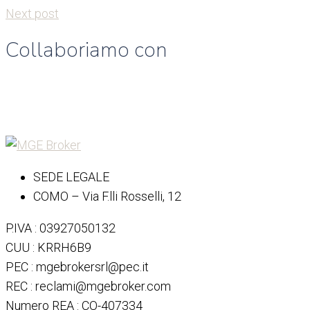
Next post
Collaboriamo con
SEDE LEGALE
COMO – Via F.lli Rosselli, 12
P.IVA : 03927050132
CUU : KRRH6B9
PEC : mgebrokersrl@pec.it
REC : reclami@mgebroker.com
Numero REA : CO-407334