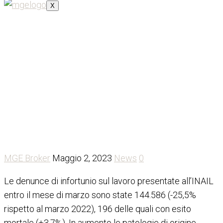
X
Infortuni sul lavoro in calo
del 25,5% al I trimestre
MGE Broker
Maggio 2, 2023
News
0
Le denunce di infortunio sul lavoro presentate all’INAIL
entro il mese di marzo sono state 144.586 (-25,5%
rispetto al marzo 2022), 196 delle quali con esito
mortale (+3,7%). In aumento le patologie di origine