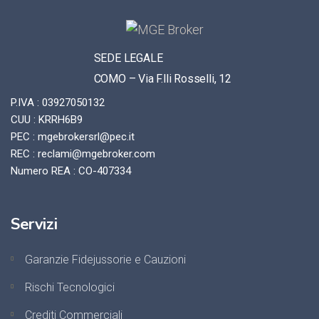
SEDE LEGALE
COMO – Via F.lli Rosselli, 12
P.IVA : 03927050132
CUU : KRRH6B9
PEC : mgebrokersrl@pec.it
REC : reclami@mgebroker.com
Numero REA : CO-407334
Servizi
Garanzie Fidejussorie e Cauzioni
Rischi Tecnologici
Crediti Commerciali