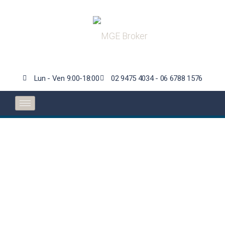
Lun - Ven 9:00-18:00
02 9475 4034 - 06 6788 1576
Il Gruppo Nobis
chiude in crescita il
2022