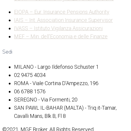
EIOPA – Eur. Insurance Pensions Authority
IAIS – Int. Association Insurance Supervisor
IVASS – Istituto Vigilanza Assicurazioni
MEF – Min. dell’Economia e delle Finanze
Sedi
MILANO - Largo Ildefonso Schuster 1
02 9475 4034
ROMA - Viale Cortina D’Ampezzo, 196
06 6788 1576
SEREGNO - Via Formenti, 20
SAN PAWL IL-BAHAR (MALTA) - Triq it-Tamar,
Cavalli Mans, Blk B, Fl 8
©2021, MGE Broker. All Rights Reserved.