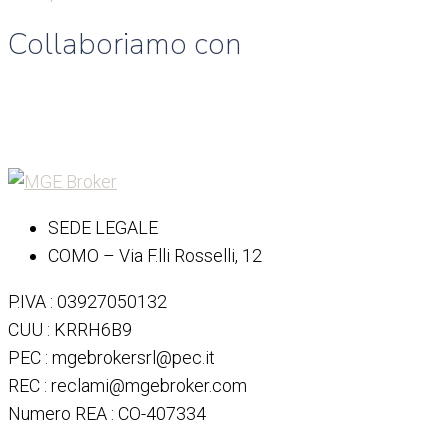
Collaboriamo con
SEDE LEGALE
COMO – Via F.lli Rosselli, 12
P.IVA : 03927050132
CUU : KRRH6B9
PEC : mgebrokersrl@pec.it
REC : reclami@mgebroker.com
Numero REA : CO-407334