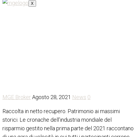
X
I gestori extra large
MGE Broker
Agosto 28, 2021
News
0
Raccolta in netto recupero. Patrimonio ai massimi
storici. Le cronache dell’industria mondiale del
risparmio gestito nella prima parte del 2021 raccontano
di una gara di velocità in cui tutti i partecipanti corrono