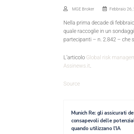
MGE Broker
Febbraio 26,
Nella prima decade di febbrai
quale raccoglie in un sondaggio
partecipanti – n. 2.842 – che so
L’articolo
Global risk manageme
Assinews.it
.
Source
Munich Re: gli assicurati 
consapevoli delle potenzial
quando utilizzano l’IA