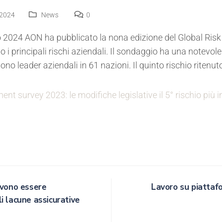
 2024
News
0
o 2024 AON ha pubblicato la nona edizione del Global Ri
 i principali rischi aziendali. Il sondaggio ha una notevole
no leader aziendali in 61 nazioni. Il quinto rischio ritenuto 
nt survey 2023: le modifiche legislative il 5° rischio più
devono essere
Lavoro su piattafo
i lacune assicurative