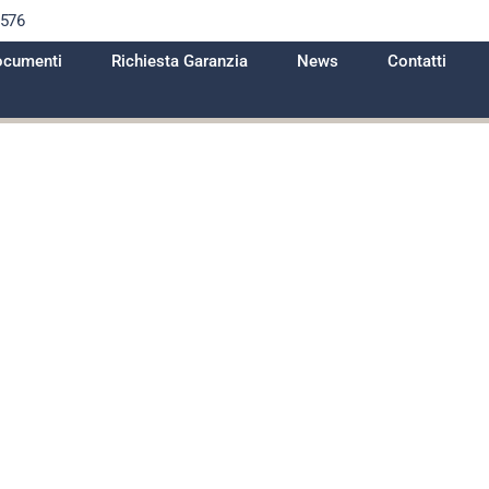
1576
cumenti
Richiesta Garanzia
News
Contatti
e modifiche
tante