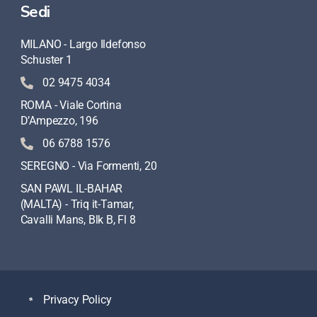
Sedi
MILANO - Largo Ildefonso
Schuster 1
02 9475 4034
ROMA - Viale Cortina
D’Ampezzo, 196
06 6788 1576
SEREGNO - Via Formenti, 20
SAN PAWL IL-BAHAR
(MALTA) - Triq it-Tamar,
Cavalli Mans, Blk B, Fl 8
Privacy Policy