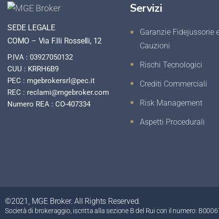
Servizi
SEDE LEGALE
Garanzie Fidejussorie 
COMO – Via F.lli Rosselli, 12
Cauzioni
P.IVA : 03927050132
Rischi Tecnologici
CUU : KRRH6B9
PEC : mgebrokersrl@pec.it
Crediti Commerciali
REC : reclami@mgebroker.com
Risk Management
Numero REA : CO-407334
Aspetti Procedurali
©2021, MGE Broker. All Rights Reserved.
Società di brokeraggio, iscritta alla sezione B del Rui con il numero: B00