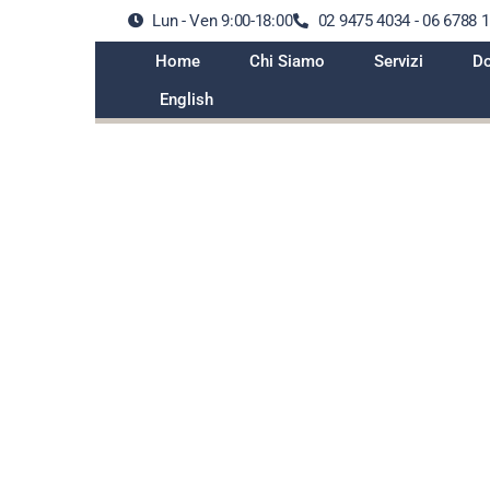
Lun - Ven 9:00-18:00
02 9475 4034 - 06 6788 
Home
Chi Siamo
Servizi
Do
English
k management survey 2023: l
slative il 5° rischio più impor