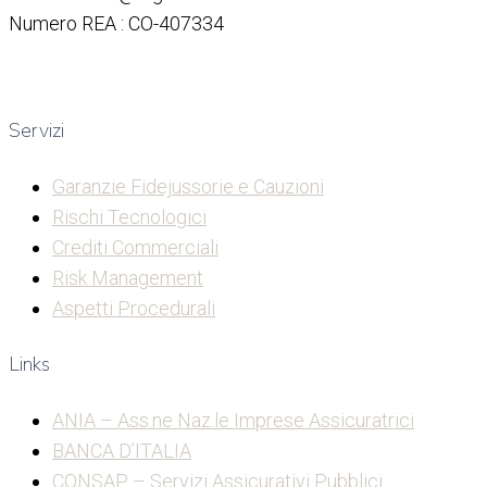
Numero REA : CO-407334
Servizi
Garanzie Fidejussorie e Cauzioni
Rischi Tecnologici
Crediti Commerciali
Risk Management
Aspetti Procedurali
Links
ANIA – Ass.ne Naz.le Imprese Assicuratrici
BANCA D’ITALIA
CONSAP – Servizi Assicurativi Pubblici