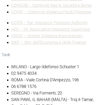
CONSOB – Comm.ne Naz.le Società e Borsa
COVIP – Comm.ne Vigilanza Fondi Pensione
EIOPA – Eur. Insurance Pensions Authority
IAIS – Int. Association Insurance Supervisor
IVASS – Istituto Vigilanza Assicurazioni
MEF – Min. dell’Economia e delle Finanze
Sedi
MILANO - Largo Ildefonso Schuster 1
02 9475 4034
ROMA - Viale Cortina D’Ampezzo, 196
06 6788 1576
SEREGNO - Via Formenti, 20
SAN PAWL IL-BAHAR (MALTA) - Triq it-Tamar,