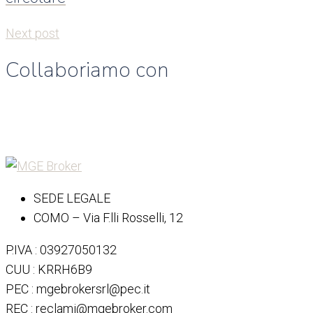
Next post
Collaboriamo con
SEDE LEGALE
COMO – Via F.lli Rosselli, 12
P.IVA : 03927050132
CUU : KRRH6B9
PEC : mgebrokersrl@pec.it
REC : reclami@mgebroker.com