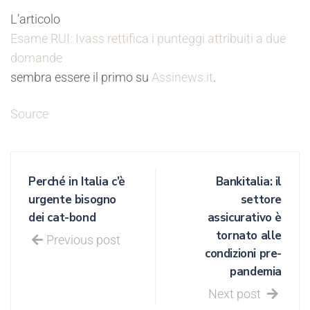
L’articolo
Esame RUI: Ivass rettifica i punteggi attribuiti a due
domande
sembra essere il primo su
Assinews.it
.
Source
Perché in Italia c’è
Bankitalia: il
urgente bisogno
settore
dei cat-bond
assicurativo è
tornato alle
Previous post
condizioni pre-
pandemia
Next post