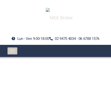
Lun - Ven 9:00-18:00
02 9475 4034 - 06 6788 1576
Esame RUI: Ivass
rettifica i punteggi
attribuiti a due
domande