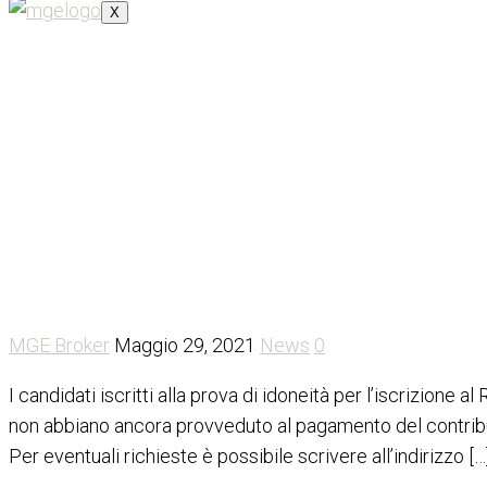
X
Esame RUI: IVASS invita i can
per l’ammissione
MGE Broker
Maggio 29, 2021
News
0
I candidati iscritti alla prova di idoneità per l’iscrizion
non abbiano ancora provveduto al pagamento del contrib
Per eventuali richieste è possibile scrivere all’indirizzo […