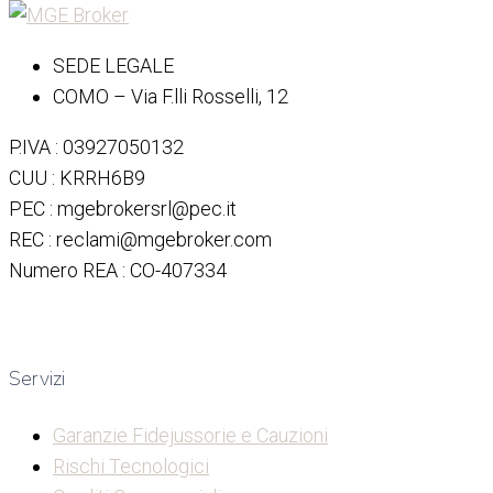
SEDE LEGALE
COMO – Via F.lli Rosselli, 12
P.IVA : 03927050132
CUU : KRRH6B9
PEC : mgebrokersrl@pec.it
REC : reclami@mgebroker.com
Numero REA : CO-407334
Servizi
Garanzie Fidejussorie e Cauzioni
Rischi Tecnologici