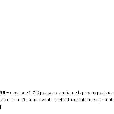
didati a verificare la posizio
e al RUI – sessione 2020 possono verificare la propria posiz
uto di euro 70 sono invitati ad effettuare tale adempime
]