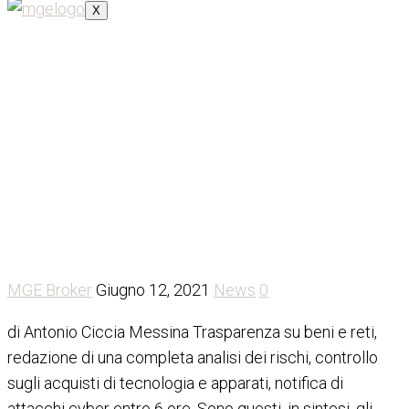
X
Cybersecurity, l’occhio
dello stato sulle imprese
MGE Broker
Giugno 12, 2021
News
0
di Antonio Ciccia Messina Trasparenza su beni e reti,
redazione di una completa analisi dei rischi, controllo
sugli acquisti di tecnologia e apparati, notifica di
attacchi cyber entro 6 ore. Sono questi, in sintesi, gli