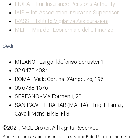
EIOPA – Eur. Insurance Pensions Authority
IAIS – Int. Association Insurance Supervisor
IVASS – Istituto Vigilanza Assicurazioni
MEF – Min. dell’Economia e delle Finanze
Sedi
MILANO - Largo Ildefonso Schuster 1
02 9475 4034
ROMA - Viale Cortina D’Ampezzo, 196
06 6788 1576
SEREGNO - Via Formenti, 20
SAN PAWL IL-BAHAR (MALTA) - Triq it-Tamar,
Cavalli Mans, Blk B, Fl 8
©2021, MGE Broker. All Rights Reserved.
Società di brokeraggio, iscritta alla sezione B del Rui con il numero: