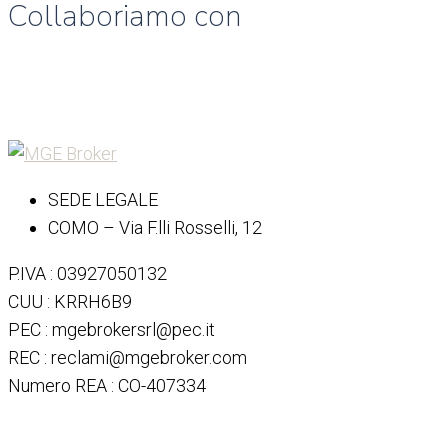
Collaboriamo con
SEDE LEGALE
COMO – Via F.lli Rosselli, 12
P.IVA : 03927050132
CUU : KRRH6B9
PEC : mgebrokersrl@pec.it
REC : reclami@mgebroker.com
Numero REA : CO-407334