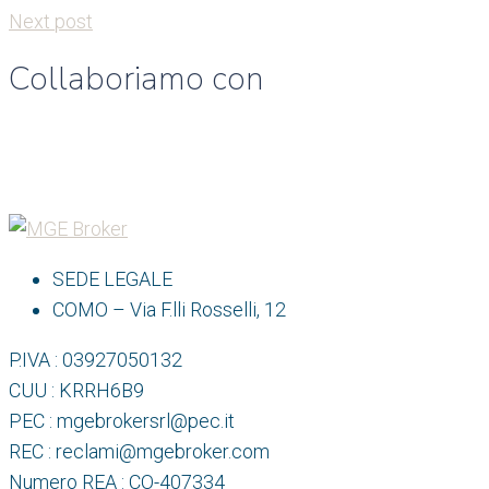
Next post
Collaboriamo con
SEDE LEGALE
COMO – Via F.lli Rosselli, 12
P.IVA : 03927050132
CUU : KRRH6B9
PEC : mgebrokersrl@pec.it
REC : reclami@mgebroker.com
Numero REA : CO-407334