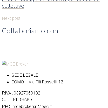
collettive
Next post
Collaboriamo con
SEDE LEGALE
COMO – Via F.lli Rosselli, 12
P.IVA : 03927050132
CUU : KRRH6B9
PEC : mgebrokersrl@pec.it