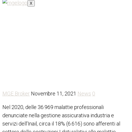
X
Costruzioni: nel 2020
diminuiscono le malattie,
ma resta alto il rischio
MGE Broker
Novembre 11, 2021
News
0
Nel 2020, delle 36.969 malattie professionali
denunciate nella gestione assicurativa industria e
servizi dell’Inail, circa il 18% (6.616) sono afferenti al
settore delle costruzioni I dati relativi alle malattie