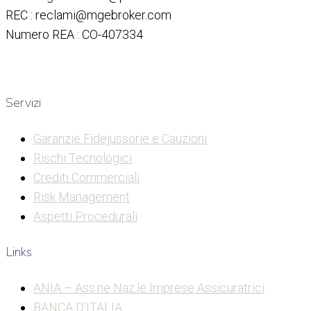
REC : reclami@mgebroker.com
Numero REA : CO-407334
Servizi
Garanzie Fidejussorie e Cauzioni
Rischi Tecnologici
Crediti Commerciali
Risk Management
Aspetti Procedurali
Links
ANIA – Ass.ne Naz.le Imprese Assicuratrici
BANCA D’ITALIA