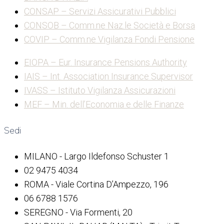
CONSAP – Servizi Assicurativi Pubblici
CONSOB – Comm.ne Naz.le Società e Borsa
COVIP – Comm.ne Vigilanza Fondi Pensione
EIOPA – Eur. Insurance Pensions Authority
IAIS – Int. Association Insurance Supervisor
IVASS – Istituto Vigilanza Assicurazioni
MEF – Min. dell’Economia e delle Finanze
Sedi
MILANO - Largo Ildefonso Schuster 1
02 9475 4034
ROMA - Viale Cortina D’Ampezzo, 196
06 6788 1576
SEREGNO - Via Formenti, 20