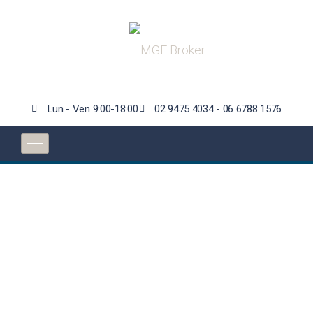
Lun - Ven 9:00-18:00
02 9475 4034 - 06 6788 1576
Corte dei Conti: nel
2020, l’Ivass ha
erogato 107 sanzioni
per 2,7 milioni di euro