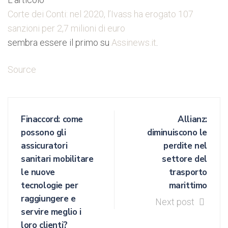
Corte dei Conti: nel 2020, l’Ivass ha erogato 107
sanzioni per 2,7 milioni di euro
sembra essere il primo su
Assinews.it
.
Source
Finaccord: come
Allianz:
possono gli
diminuiscono le
assicuratori
perdite nel
sanitari mobilitare
settore del
le nuove
trasporto
tecnologie per
marittimo
raggiungere e
Next post
servire meglio i
loro clienti?