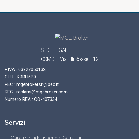
SEDE LEGALE
COMO – Via F.lli Rosselli, 12
P.IVA : 03927050132
CUU : KRRH6B9
PEC : mgebrokersrl@pec.it
REC : reclami@mgebroker.com
Numero REA : CO-407334
Servizi
Garanzie Fidejussorie e Cauzioni