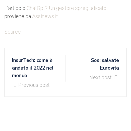
L’articolo
ChatGpt? Un gestore spregiudicato
proviene da
Assinews.it
.
Source
InsurTech: come è
Sos: salvate
andato il 2022 nel
Eurovita
mondo
Next post
Previous post