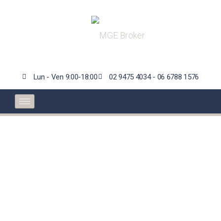
Lun - Ven 9:00-18:00
02 9475 4034 - 06 6788 1576
ChatGpt? Un gestore
spregiudicato