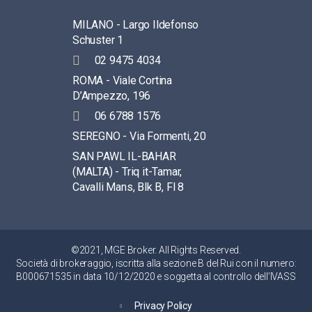
MILANO - Largo Ildefonso
Schuster 1
02 9475 4034
ROMA - Viale Cortina
D’Ampezzo, 196
06 6788 1576
SEREGNO - Via Formenti, 20
SAN PAWL IL-BAHAR
(MALTA) - Triq it-Tamar,
Cavalli Mans, Blk B, Fl 8
©2021, MGE Broker. All Rights Reserved.
Società di brokeraggio, iscritta alla sezione B del Rui con il numero:
B000671535 in data 10/12/2020 e soggetta al controllo dell’IVASS
Privacy Policy