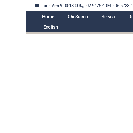
Lun - Ven 9:00-18:00
02 9475 4034 - 06 6788 
Home
Chi Siamo
Servizi
Do
English
naturali: questo mondo può a
assicurato?