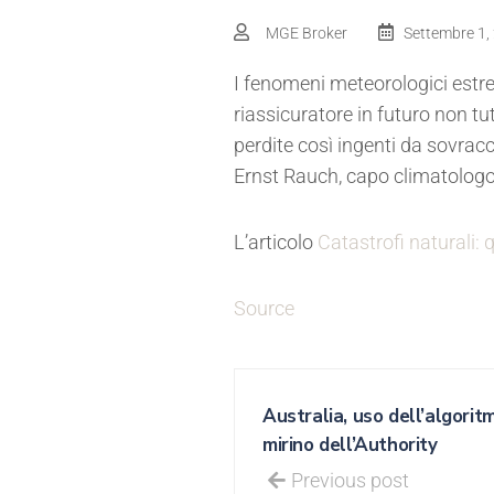
MGE Broker
Settembre 1,
I fenomeni meteorologici estr
riassicuratore in futuro non t
perdite così ingenti da sovrac
Ernst Rauch, capo climatologo
L’articolo
Catastrofi naturali
Source
Australia, uso dell’algorit
mirino dell’Authority
Previous post