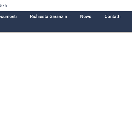
1576
cumenti
Richiesta Garanzia
News
Contatti
ncora essere