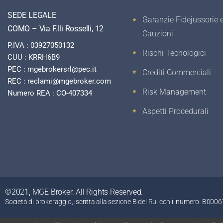
SEDE LEGALE
Garanzie Fidejussorie 
COMO – Via F.lli Rosselli, 12
Cauzioni
P.IVA : 03927050132
Rischi Tecnologici
CUU : KRRH6B9
PEC : mgebrokersrl@pec.it
Crediti Commerciali
REC : reclami@mgebroker.com
Risk Management
Numero REA : CO-407334
Aspetti Procedurali
©2021, MGE Broker. All Rights Reserved.
Società di brokeraggio, iscritta alla sezione B del Rui con il numero: B00