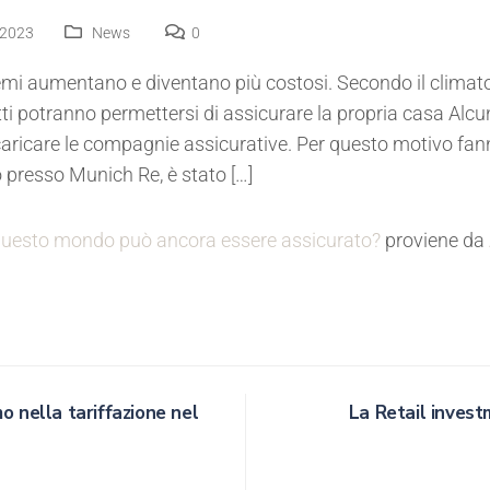
 2023
News
0
emi aumentano e diventano più costosi. Secondo il climat
utti potranno permettersi di assicurare la propria casa Alc
caricare le compagnie assicurative. Per questo motivo fanno
 presso Munich Re, è stato […]
: questo mondo può ancora essere assicurato?
proviene da
mo nella tariffazione nel
La Retail inves