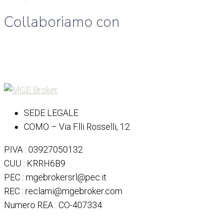
Collaboriamo con
SEDE LEGALE
COMO – Via F.lli Rosselli, 12
P.IVA : 03927050132
CUU : KRRH6B9
PEC : mgebrokersrl@pec.it
REC : reclami@mgebroker.com
Numero REA : CO-407334