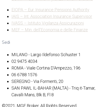
EIOPA – Eur. Insurance Pensions Authority
IAIS – Int. Association Insurance Supervisor
IVASS – Istituto Vigilanza Assicurazioni
MEF – Min. dell’Economia e delle Finanze
Sedi
MILANO - Largo Ildefonso Schuster 1
02 9475 4034
ROMA - Viale Cortina D’Ampezzo, 196
06 6788 1576
SEREGNO - Via Formenti, 20
SAN PAWL IL-BAHAR (MALTA) - Triq it-Tamar,
Cavalli Mans, Blk B, Fl 8
©2021, MGE Broker. All Rights Reserved.