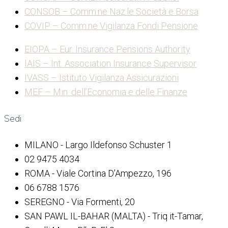
CONSOB – Comm.ne Naz.le Società e Borsa
COVIP – Comm.ne Vigilanza Fondi Pensione
EIOPA – Eur. Insurance Pensions Authority
IAIS – Int. Association Insurance Supervisor
IVASS – Istituto Vigilanza Assicurazioni
MEF – Min. dell’Economia e delle Finanze
Sedi
MILANO - Largo Ildefonso Schuster 1
02 9475 4034
ROMA - Viale Cortina D’Ampezzo, 196
06 6788 1576
SEREGNO - Via Formenti, 20
SAN PAWL IL-BAHAR (MALTA) - Triq it-Tamar,