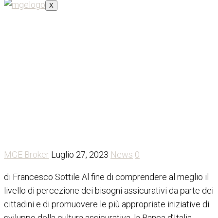
X
Banca d’Italia:
alfabetizzazione finanziaria
in lieve miglioramento
MGE Broker
Luglio 27, 2023
News
0
di Francesco Sottile Al fine di comprendere al meglio il
livello di percezione dei bisogni assicurativi da parte dei
cittadini e di promuovere le più appropriate iniziative di
sviluppo della cultura assicurativa, la Banca d’Italia