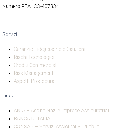
Numero REA : CO-407334
Servizi
Garanzie Fidejussorie e Cauzioni
Rischi Tecnologici
Crediti Commerciali
Risk Management
Aspetti Procedurali
Links
ANIA – Ass.ne Naz.le Imprese Assicuratrici
BANCA D’ITALIA
CONSAP – Servizi Assicurativi Pubblici