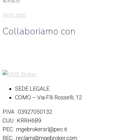
Next post
Collaboriamo con
SEDE LEGALE
COMO – Via F.lli Rosselli, 12
P.IVA : 03927050132
CUU : KRRH6B9
PEC : mgebrokersrl@pec.it
REC : reclami@mgebroker.com