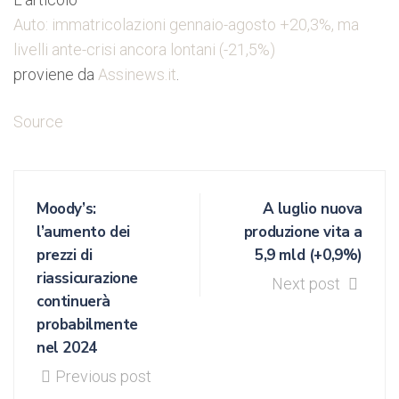
Auto: immatricolazioni gennaio-agosto +20,3%, ma
livelli ante-crisi ancora lontani (-21,5%)
proviene da
Assinews.it
.
Source
Moody’s:
A luglio nuova
l’aumento dei
produzione vita a
prezzi di
5,9 mld (+0,9%)
riassicurazione
Next post
continuerà
probabilmente
nel 2024
Previous post