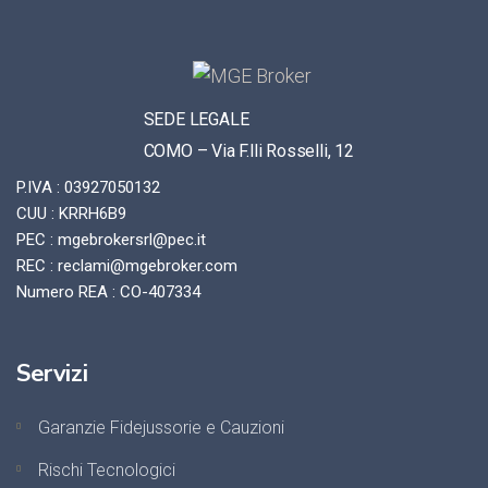
SEDE LEGALE
COMO – Via F.lli Rosselli, 12
P.IVA : 03927050132
CUU : KRRH6B9
PEC : mgebrokersrl@pec.it
REC : reclami@mgebroker.com
Numero REA : CO-407334
Servizi
Garanzie Fidejussorie e Cauzioni
Rischi Tecnologici