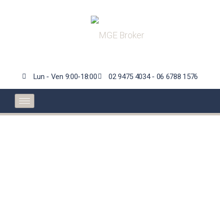
Lun - Ven 9:00-18:00
02 9475 4034 - 06 6788 1576
Auto: immatricolazioni
gennaio-agosto
+20,3%, ma livelli
ante-crisi ancora
lontani (-21,5%)