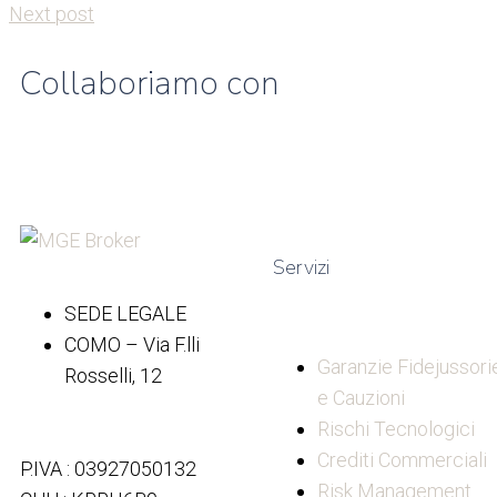
Next post
Collaboriamo con
Servizi
SEDE LEGALE
COMO – Via F.lli
Garanzie Fidejussori
Rosselli, 12
e Cauzioni
Rischi Tecnologici
Crediti Commerciali
P.IVA : 03927050132
Risk Management