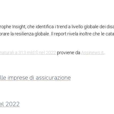
phe Insight, che identifica i trend a livello globale dei dis
iorare la resilienza globale. Il report rivela inoltre che le 
naturali a 313 mld $ nel 2022
proviene da
Assinews.it
.
lle imprese di assicurazione
nel 2022