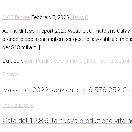
MGE Broker
Febbraio 7, 2023
News
0
Aon ha diffuso il report 2023 Weather, Climate and Catastro
prendere decisioni migliori per gestire la volatilità e migl
per 313 miliardi […]
L’articolo
Aon: Perdite economiche globali per catastrofi 
Source
Ivass: nel 2022 sanzioni per 6.576.252 € a
Previous post
Cala del 12,8% la nuova produzione vita 