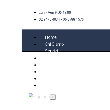
Lun - Ven 9:00-18:00
02 9475 4034 - 06 6788 1576
Home
Chi Siamo
Servizi
Documenti
bali per catastrofi naturali 
Richiesta Garanzia
News
Contatti
English
X