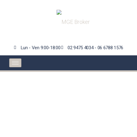
Lun - Ven 9:00-18:00
02 9475 4034 - 06 6788 1576
Antoine Gosset-
Grainville nominato
presidente di Axa,
Buberl confermato
CEO