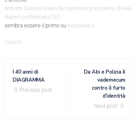
Antoine Gosset-Grainville nominato presidente di Axa,
Buberl confermato CEO
sembra essere il primo su
Assinews.it
.
Source
I 40 anni di
Da Abi e Polizia il
DIAGRAMMA
vademecum
contro il furto
Previous post
d’identità
Next post