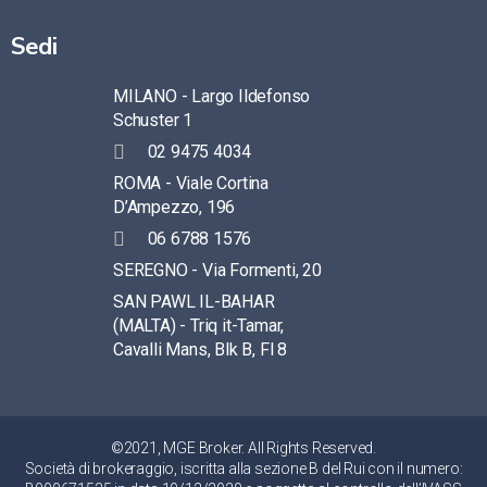
Sedi
MILANO - Largo Ildefonso
Schuster 1
02 9475 4034
ROMA - Viale Cortina
D’Ampezzo, 196
06 6788 1576
SEREGNO - Via Formenti, 20
SAN PAWL IL-BAHAR
(MALTA) - Triq it-Tamar,
Cavalli Mans, Blk B, Fl 8
©2021, MGE Broker. All Rights Reserved.
Società di brokeraggio, iscritta alla sezione B del Rui con il numero: