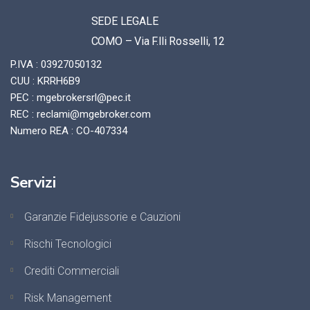
SEDE LEGALE
COMO – Via F.lli Rosselli, 12
P.IVA : 03927050132
CUU : KRRH6B9
PEC : mgebrokersrl@pec.it
REC : reclami@mgebroker.com
Numero REA : CO-407334
Servizi
Garanzie Fidejussorie e Cauzioni
Rischi Tecnologici
Crediti Commerciali
Risk Management