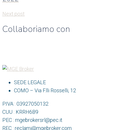
Next post
Collaboriamo con
SEDE LEGALE
COMO – Via F.lli Rosselli, 12
P.IVA : 03927050132
CUU : KRRH6B9
PEC : mgebrokersrl@pec.it
REC : reclami@mgebroker.com