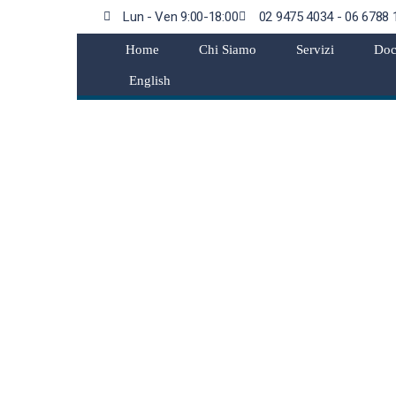
Lun - Ven 9:00-18:00
02 9475 4034 - 06 6788 
Home
Chi Siamo
Servizi
Doc
English
anni in crescita dell’8,1% a 2
semestre