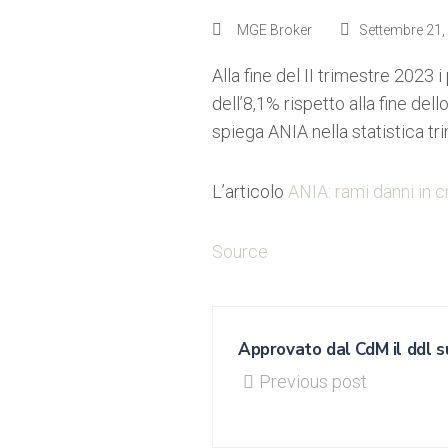
MGE Broker
Settembre 21,
Alla fine del II trimestre 2023 
dell’8,1% rispetto alla fine del
spiega ANIA nella statistica tr
L’articolo
ANIA: rami danni in c
Source
Approvato dal CdM il ddl s
Previous post