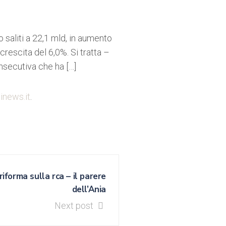
o saliti a 22,1 mld, in aumento
crescita del 6,0%. Si tratta –
nsecutiva che ha […]
inews.it
.
iforma sulla rca – il parere
dell’Ania
Next post