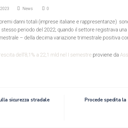
 2023
News
0
i premi danni totali (imprese italiane e rappresentanze) son
lo stesso periodo del 2022, quando il settore registrava una 
imestrale – della decima variazione trimestrale positiva co
rescita dell’8,1% a 22,1 mld nel I semestre
proviene da
Ass
ulla sicurezza stradale
Procede spedita la r