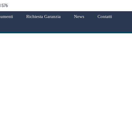
1576
umenti
Richiesta Garanzia
News
Contatti
2,1 mld nel I