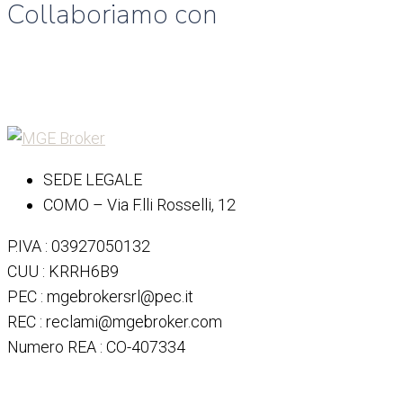
Collaboriamo con
SEDE LEGALE
COMO – Via F.lli Rosselli, 12
P.IVA : 03927050132
CUU : KRRH6B9
PEC : mgebrokersrl@pec.it
REC : reclami@mgebroker.com
Numero REA : CO-407334