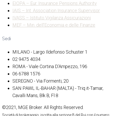
EIOPA – Eur. Insurance Pensions Authority
IAIS – Int. Association Insurance Supervisor
IVASS – Istituto Vigilanza Assicurazioni
MEF – Min. dell’Economia e delle Finanze
Sedi
MILANO - Largo Ildefonso Schuster 1
02 9475 4034
ROMA - Viale Cortina D’Ampezzo, 196
06 6788 1576
SEREGNO - Via Formenti, 20
SAN PAWL IL-BAHAR (MALTA) - Triq it-Tamar,
Cavalli Mans, Blk B, Fl 8
©2021, MGE Broker. All Rights Reserved.
Società di brokeraggio, iscritta alla sezione B del Rui con il numero: